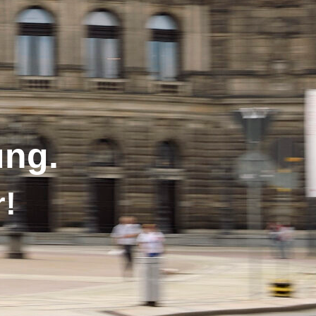
ung.
r!