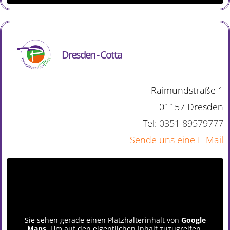
Dresden - Cotta
Raimundstraße 1
01157 Dresden
Tel:
0351 89579777
Sende uns eine E-Mail
Sie sehen gerade einen Platzhalterinhalt von
Google
Maps
. Um auf den eigentlichen Inhalt zuzugreifen,