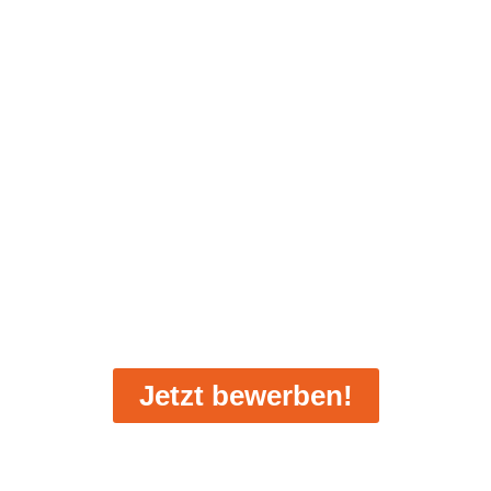
, Logopäde, Ergothe
(m/w/d)
Jetzt bewerben!