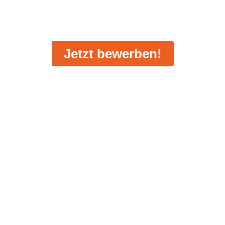
Podologe
(m/w/d)
Jetzt bewerben!